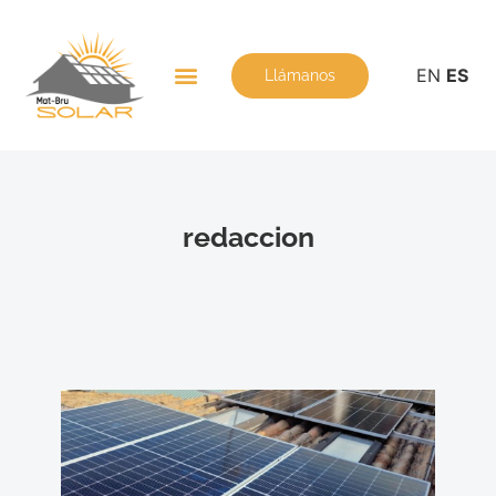
EN
ES
Llámanos
redaccion